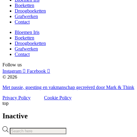
productpagina
Boeketten
Droogboeketten
Grafwerken
Contact
Bloemen Iris
Boeketten
Droogboeketten
Grafwerken
Contact
Follow us
Instagram
Facebook
© 2026
Met passie, goesting en vakmanschap gecreëerd door Mark & Think
Privacy Policy
Cookie Policy
top
Inactive
Products
search