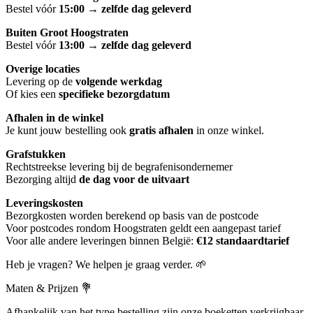
Bestel vóór
15:00
→
zelfde dag geleverd
Buiten Groot Hoogstraten
Bestel vóór
13:00
→
zelfde dag geleverd
Overige locaties
Levering op de
volgende werkdag
Of kies een
specifieke bezorgdatum
Afhalen in de winkel
Je kunt jouw bestelling ook
gratis afhalen
in onze winkel.
Grafstukken
Rechtstreekse levering bij de begrafenisondernemer
Bezorging altijd
de dag voor de uitvaart
Leveringskosten
Bezorgkosten worden berekend op basis van de postcode
Voor postcodes rondom Hoogstraten geldt een aangepast tarief
Voor alle andere leveringen binnen België:
€12 standaardtarief
Heb je vragen? We helpen je graag verder. 🌱
Maten & Prijzen 💐
Afhankelijk van het type bestelling zijn onze boeketten verkrijgbaar