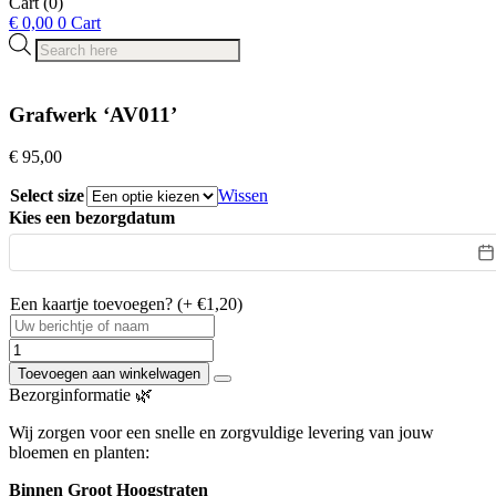
Cart
(0)
€
0,00
0
Cart
Products
search
Grafwerk ‘AV011’
€
95,00
Select size
Wissen
Kies een bezorgdatum
Een kaartje toevoegen? (+ €1,20)
Grafwerk
'AV011'
Toevoegen aan winkelwagen
aantal
Bezorginformatie 🌿
Wij zorgen voor een snelle en zorgvuldige levering van jouw
bloemen en planten:
Binnen Groot Hoogstraten