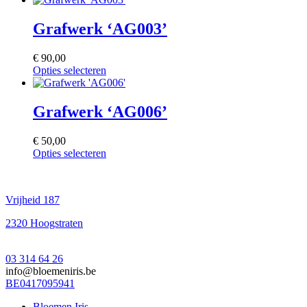
product
heeft
Grafwerk ‘AG003’
meerdere
variaties.
€
90,00
Deze
Opties selecteren
optie
Dit
kan
product
gekozen
heeft
Grafwerk ‘AG006’
worden
meerdere
op
variaties.
de
€
50,00
Deze
productpagina
Opties selecteren
optie
Dit
kan
product
gekozen
heeft
worden
Vrijheid 187
meerdere
op
variaties.
de
2320 Hoogstraten
Deze
productpagina
optie
kan
03 314 64 26
gekozen
info@bloemeniris.be
worden
BE0417095941
op
de
Bloemen Iris